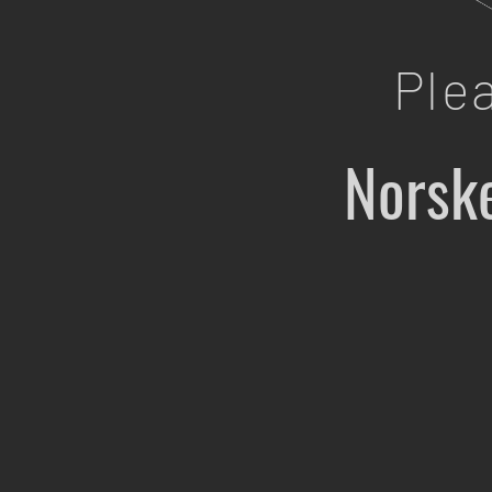
Ple
Norsk