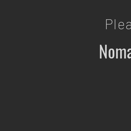
Ple
Noma